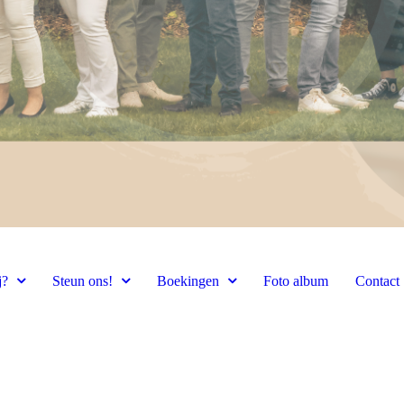
j?
Steun ons!
Boekingen
Foto album
Contact